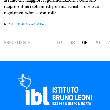
assunto che maggiore regolamentazione e controllo
rappresentino i soli rimedi per i mali creati proprio da
regolamentazione e controllo.
DI /
ALPHONSE CRESPO
PRECEDENTE
1
…
67
68
69
70
7