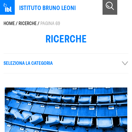
ISTITUTO BRUNO LEONI
HOME
/
RICERCHE
/
PAGINA 69
RICERCHE
SELEZIONA LA CATEGORIA