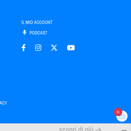
IL MIO ACCOUNT
PODCAST
VACY
0
scopri di più