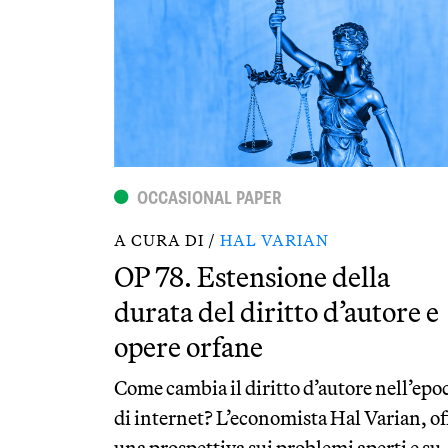
OCCASIONAL PAPER
A CURA DI /
HAL VARIAN
OP 78. Estensione della
durata del diritto d’autore e
opere orfane
Come cambia il diritto d’autore nell’epo
di internet? L’economista Hal Varian, of
una prospettiva sui problemi aperti e su