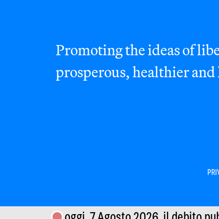
Promoting the ideas of libe
prosperous, healthier and
PRI
oggi, 7 Agosto 2026,
il debito pu