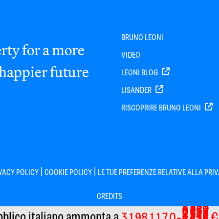
BRUNO LEONI
rty for a more
VIDEO
 happier future
LEONI BLOG
LISANDER
RISCOPRIRE BRUNO LEONI
|
|
VACY POLICY
COOKIE POLICY
LE TUE PREFERENZE RELATIVE ALLA PRI
CREDITS
7
5
2
1
4
bblico italiano
ammonta a
€
3
1
9
8
1
1
7
0
6
4
1
0
3