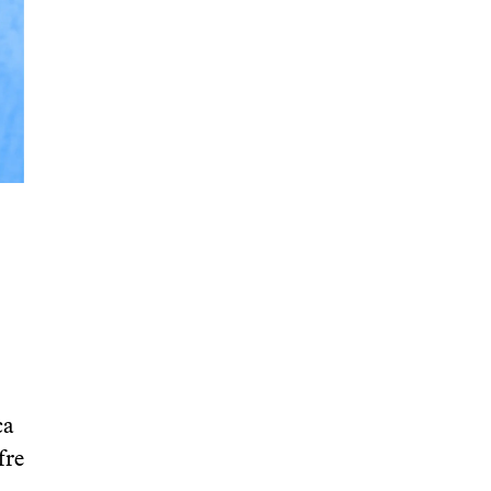
ca
fre