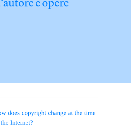
d’autore e opere
w does copyright change at the time
 the Internet?