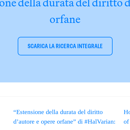
ne della durata del diritto 
orfane
SCARICA LA RICERCA INTEGRALE
“Estensione della durata del diritto
Ho
d’autore e opere orfane” di #HalVarian:
of