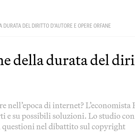
A DURATA DEL DIRITTO D’AUTORE E OPERE ORFANE
e della durata del diri
re nell’epoca di internet? L’economista 
ti e su possibili soluzioni. Lo studio co
questioni nel dibattito sul copyright