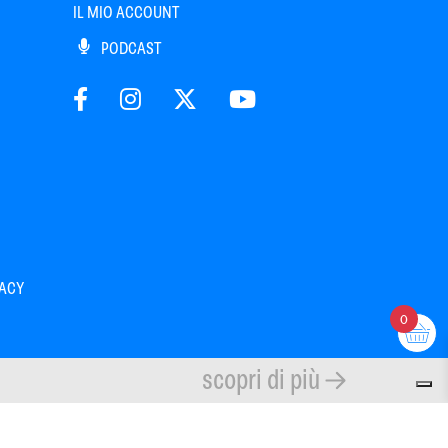
IL MIO ACCOUNT
PODCAST
VACY
0
scopri di più