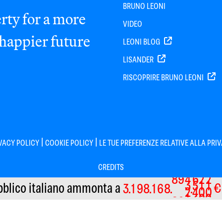
BRUNO LEONI
rty for a more
VIDEO
 happier future
LEONI BLOG
LISANDER
RISCOPRIRE BRUNO LEONI
|
|
VACY POLICY
COOKIE POLICY
LE TUE PREFERENZE RELATIVE ALLA PRI
CREDITS
9
0
5
7
3
3
bblico italiano
ammonta a
€
3
1
9
8
1
6
8
8
9
4
6
2
2
3
5
1
1
8
9
Informativa sulla raccolta
2
4
0
0