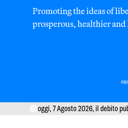
Promoting the ideas of libe
prosperous, healthier and
PRI
oggi, 7 Agosto 2026,
il debito pu