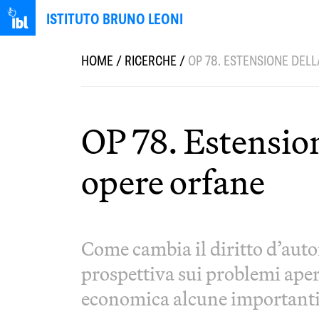
ISTITUTO BRUNO LEONI
HOME
/
RICERCHE
/
OP 78. ESTENSIONE DELL
OP 78. Estension
opere orfane
Come cambia il diritto d’auto
prospettiva sui problemi aper
economica alcune importanti 