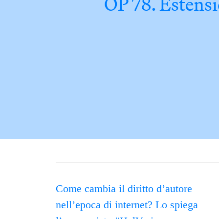
OP 78. Estensio
Come cambia il diritto d’autore
nell’epoca di internet? Lo spiega