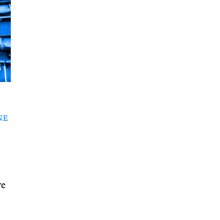
NE
re