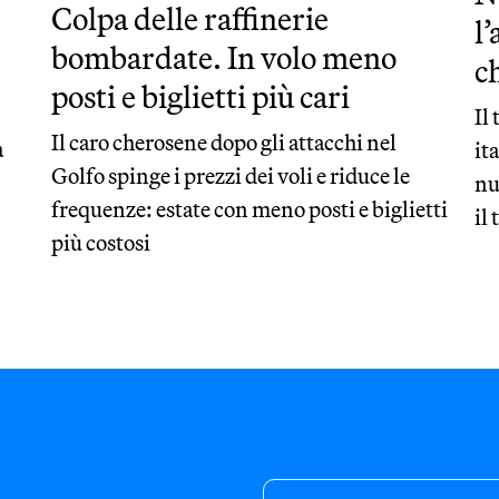
Colpa delle raffinerie
l’
bombardate. In volo meno
c
posti e biglietti più cari
Il
Il caro cherosene dopo gli attacchi nel
a
it
Golfo spinge i prezzi dei voli e riduce le
nu
frequenze: estate con meno posti e biglietti
il
più costosi