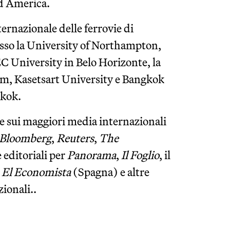
Sud America.
ernazionale delle ferrovie di
esso la University of Northampton,
C University in Belo Horizonte, la
m, Kasetsart University e Bangkok
gkok.
ate sui maggiori media internazionali
Bloomberg
,
Reuters
,
The
e editoriali per
Panorama
,
Il Foglio
, il
,
El Economista
(Spagna) e altre
zionali..