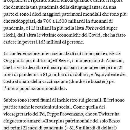
Il copione si è ripetuto anche lunedì quando è uscito il report
che denuncia una pandemia della disuguaglianza: da una
parte ci sono i dieci maggiori patrimoni mondiali che sono più
che raddoppiati, da 700 a 1.500 miliardi in due anni di
pandemia, e i 13 italiani in più nella lista
Forbes
dei super
ricchi, dall’altra le vittime economiche del Covid, che ha fatto
cadere in povertà 163 milioni di persone.
La confederazione internazionale di cui fanno parte diverse
Ong punta poi il dito su Jeff Bezos, il numero uno di Amazon,
che ha visto decollare il «surplus patrimoniale» nei primi 21
mesi di pandemia a 81,5 miliardi di dollari, «l’equivalente del
costo stimato della vaccinazione (due dosi e booster) per
l’intera popolazione mondiale».
Subito sono scorsi fiumi di inchiostro sui giornali. E ieri sono
partite anche le reazioni sui social. Come quella del
vicesegretario del Pd, Peppe Provenzano, che su Twitter ha
cinguettato amaro: «Il surplus patrimoniale del solo Bezos
nei primi 21 mesi di pandemia (+81,5 miliardi di dollari)