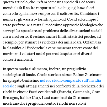
questo articolo, che Oxfam come una specie di Codacons
mondiale fa il solito rapporto sulla disuguaglianza fuori
controllo ogni anno e sempre con il solito esito. Cambiano i
numeri e gli «assist» forniti, quello del Covid ad esempio è
stato perfetto. Ma resta il medesimo approccio ideologico che
serve più a speculare sul problema delle divaricazioni sociali
che a risolverlo. E restano anche i limiti statistici perché, ad
esempio, per stimare la ricchezza dei miliardari, Oxfam usa
la classifica di
Forbes
che la esprime senza tenere conto dei
movimenti valutari né del potere d’acquisto nei diversi
contesti nazionali.
In questo modo si alimenta, inoltre, un pregiudizio
sociologico di fondo. Che lo storico tedesco Rainer Zitelmann
ha spiegato benissimo
nel suo studio comparato sull’invidia
sociale
e sugli atteggiamenti nei confronti della ricchezza e dei
ricchi in cinque Paesi occidentali (Francia, Germania, Gran
Bretagna, Italia e Usa). I casi esaminati da Zitelmann
mostrano che i pregiudizi contro i ricchi non solo si