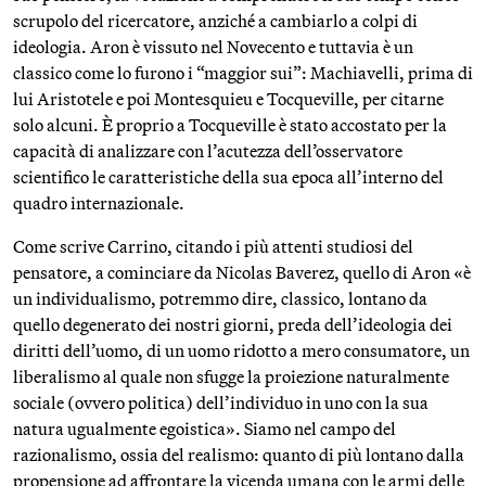
scrupolo del ricercatore, anziché a cambiarlo a colpi di
ideologia. Aron è vissuto nel Novecento e tuttavia è un
classico come lo furono i “maggior sui”: Machiavelli, prima di
lui Aristotele e poi Montesquieu e Tocqueville, per citarne
solo alcuni. È proprio a Tocqueville è stato accostato per la
capacità di analizzare con l’acutezza dell’osservatore
scientifico le caratteristiche della sua epoca all’interno del
quadro internazionale.
Come scrive Carrino, citando i più attenti studiosi del
pensatore, a cominciare da Nicolas Baverez, quello di Aron «è
un individualismo, potremmo dire, classico, lontano da
quello degenerato dei nostri giorni, preda dell’ideologia dei
diritti dell’uomo, di un uomo ridotto a mero consumatore, un
liberalismo al quale non sfugge la proiezione naturalmente
sociale (ovvero politica) dell’individuo in uno con la sua
natura ugualmente egoistica». Siamo nel campo del
razionalismo, ossia del realismo: quanto di più lontano dalla
propensione ad affrontare la vicenda umana con le armi delle