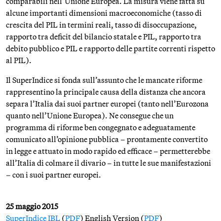
comparabili nell’Unione Europea. La misura viene fatta su
alcune importanti dimensioni macroeconomiche (tasso di
crescita del PIL in termini reali, tasso di disoccupazione,
rapporto tra deficit del bilancio statale e PIL, rapporto tra
debito pubblico e PIL e rapporto delle partite correnti rispetto
al PIL).
Il SuperIndice si fonda sull’assunto che le mancate riforme
rappresentino la principale causa della distanza che ancora
separa l’Italia dai suoi partner europei (tanto nell’Eurozona
quanto nell’Unione Europea). Ne consegue che un
programma di riforme ben congegnato e adeguatamente
comunicato all’opinione pubblica – prontamente convertito
in legge e attuato in modo rapido ed efficace – permetterebbe
all’Italia di colmare il divario – in tutte le sue manifestazioni
– con i suoi partner europei.
25 maggio 2015
SuperIndice IBL
(
PDF
) English Version (
PDF
)