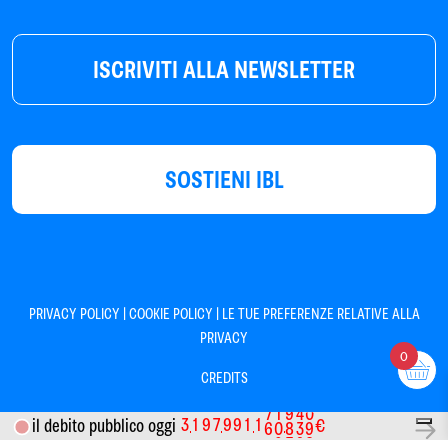
ISCRIVITI ALLA NEWSLETTER
SOSTIENI IBL
|
|
PRIVACY POLICY
COOKIE POLICY
LE TUE PREFERENZE RELATIVE ALLA
PRIVACY
0
CREDITS
7
1
9
4
0
3
1
9
7
9
9
1
1
il debito pubblico oggi
€
6
0
8
3
9