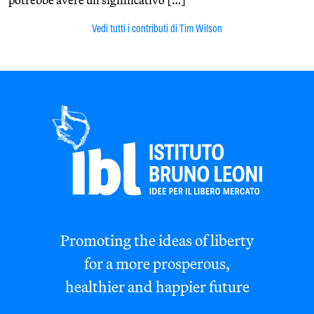
Vedi tutti i contributi di Tim Wilson
Promoting the ideas of liberty
for a more prosperous,
healthier and happier future