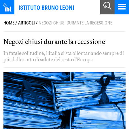
ISTITUTO BRUNO LEONI
HOME
/
ARTICOLI
/
NEGOZI CHIUSI DURANTE LA RECESSIONE
Negozi chiusi durante la recessione
In fatale solitudine, l'Italia si sta allontanando sempre di
più dallo stato di salute del resto d'Europa