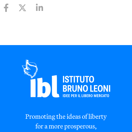
Promoting the ideas of liberty
for a more prosperous,