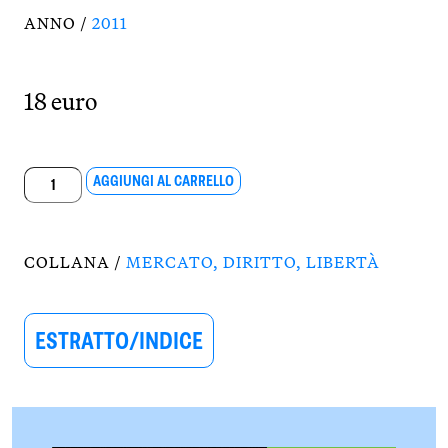
ANNO /
2011
18 euro
In
AGGIUNGI AL CARRELLO
lode
del
profitto
COLLANA /
MERCATO, DIRITTO, LIBERTÀ
e
altri
scritti
ESTRATTO/INDICE
quantità