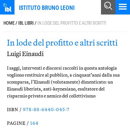
ISTITUTO BRUNO LEONI
HOME
/
IBL LIBRI
/
IN LODE DEL PROFITTO E ALTRI SCRITTI
In lode del profitto e altri scritti
Luigi Einaudi
I saggi, interventi e discorsi raccolti in questa antologia
vogliono restituire al pubblico, a cinquant’anni dalla sua
scomparsa, l’Einaudi (volutamente) dimenticato: un
Einaudi liberista, anti-keynesiano, esaltatore del
risparmio privato e nemico del collettivismo
ISBN /
978-88-6440-045-7
PAGINE /
164