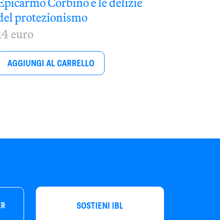
Epicarmo Corbino e le delizie
del protezionismo
14 euro
AGGIUNGI AL CARRELLO
SOSTIENI IBL
ER