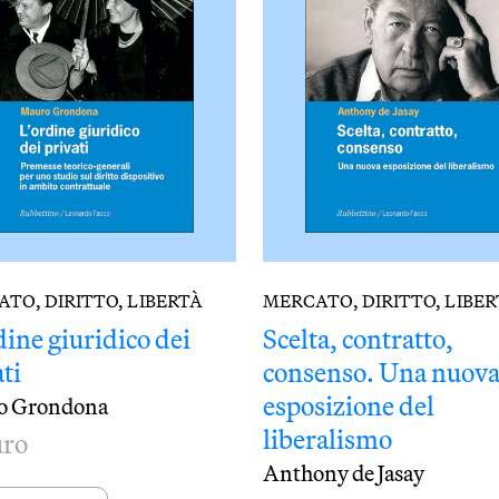
TO, DIRITTO, LIBERTÀ
MERCATO, DIRITTO, LIBE
dine giuridico dei
Scelta, contratto,
ti
consenso. Una nuov
esposizione del
o Grondona
liberalismo
uro
Anthony de Jasay