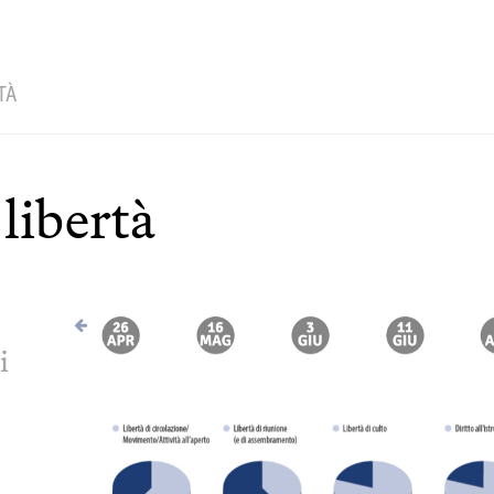
TÀ
libertà
i