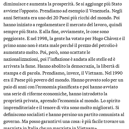
diminuisce e aumenta la prosperità. Se si aggiunge più Stato
avviene l’opposto. Prendiamo ad esempio il Venezuela. Negli
anni Settanta era uno dei 20 Paesi più ricchi del mondo. Poi
hanno iniziato a regolamentare il mercato del lavoro, quindi
sempre più Stato. E alla fine, ovviamente, le cose sono
peggiorate. E nel 1998, la gente ha votato per Hugo Chàvez e il
primo anno non è stata male perché il prezzo del petrolio è
aumentato molto. Poi, però, sono scattate le
nazionalizzazioni, poi l’inflazione è andata alle stelle ed è
arrivata la fame. Hanno abolito la democrazia, la libertà di
stampa e di parola. Prendiamo, invece, il Vietnam. Nel 1990
era il Paese più povero del mondo. Hanno provato solo per un
paio di anni con l’economia pianificata e poi hanno avviato
una serie di riforme economiche, hanno introdotto la
proprietà privata, aprendo l’economia al mondo. Lo spirito
imprenditoriale e il tenore di vita sono molto migliorati. Si
definiscono socialisti e hanno persino un partito comunista al
governo. Ma posso garantirvi una cosa: è più facile trovare un
marxista in Italia che un marxista in Vietnam».