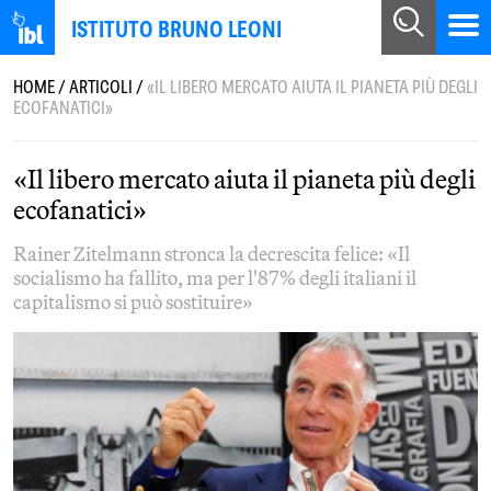
ISTITUTO BRUNO LEONI
HOME
/
ARTICOLI
/
«IL LIBERO MERCATO AIUTA IL PIANETA PIÙ DEGLI
ECOFANATICI»
«Il libero mercato aiuta il pianeta più degli
ecofanatici»
Rainer Zitelmann stronca la decrescita felice: «Il
socialismo ha fallito, ma per l'87% degli italiani il
capitalismo si può sostituire»