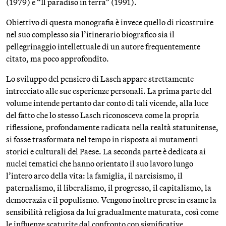
(1979) e “Il paradiso in terra” (1991).
Obiettivo di questa monografia è invece quello di ricostruire
nel suo complesso sia l’itinerario biografico sia il
pellegrinaggio intellettuale di un autore frequentemente
citato, ma poco approfondito.
Lo sviluppo del pensiero di Lasch appare strettamente
intrecciato alle sue esperienze personali. La prima parte del
volume intende pertanto dar conto di tali vicende, alla luce
del fatto che lo stesso Lasch riconosceva come la propria
riflessione, profondamente radicata nella realtà statunitense,
si fosse trasformata nel tempo in risposta ai mutamenti
storici e culturali del Paese. La seconda parte è dedicata ai
nuclei tematici che hanno orientato il suo lavoro lungo
l’intero arco della vita: la famiglia, il narcisismo, il
paternalismo, il liberalismo, il progresso, il capitalismo, la
democrazia e il populismo. Vengono inoltre prese in esame la
sensibilità religiosa da lui gradualmente maturata, così come
le influenze scaturite dal confronto con significative