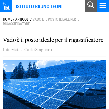
ISTITUTO BRUNO LEONI
HOME
/
ARTICOLI
/
VADO È IL POSTO IDEALE PER IL
RIGASSIFICATORE
Vado è il posto ideale per il rigassificatore
Intervista a Carlo Stagnaro