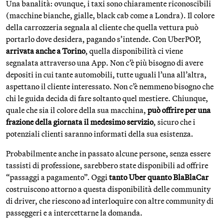
Una banalità: ovunque, i taxi sono chiaramente riconoscibili
(macchine bianche, gialle, black cab come a Londra). Il colore
della carrozzeria segnala al cliente che quella vettura può
portarlo dove desidera, pagando s’intende. Con UberPOP,
arrivata anche a Torino
, quella disponibilità ci viene
segnalata attraverso una App. Non c’è più bisogno di avere
depositi in cui tante automobili, tutte uguali l’una all’altra,
aspettano il cliente interessato. Non c’è nemmeno bisogno che
chi le guida decida di fare soltanto quel mestiere. Chiunque,
quale che sia il colore della sua macchina,
può offrire per una
frazione della giornata il medesimo servizio
, sicuro che i
potenziali clienti saranno informati della sua esistenza.
Probabilmente anche in passato alcune persone, senza essere
tassisti di professione, sarebbero state disponibili ad offrire
“passaggi a pagamento”. Oggi
tanto Uber quanto BlaBlaCar
costruiscono attorno a questa disponibilità delle community
di driver, che riescono ad interloquire con altre community di
passeggeri e a intercettarne la domanda.