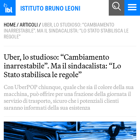
ISTITUTO BRUNO LEONI
HOME
/
ARTICOLI
/
UBER, LO STUDIOSO: “CAMBIAMENTO
INARRESTABILE”. MA IL SINDACALISTA: “LO STATO STABILISCA LE
REGOLE”
Uber, lo studioso: “Cambiamento
inarrestabile”. Ma il sindacalista: “Lo
Stato stabilisca le regole”
Con UberPOP chiunque, quale che sia il colore della sua
macchina, può offrire per una frazione della giornata il
servizio di trasporto, sicuro che i potenziali clienti
saranno informati della sua esistenza