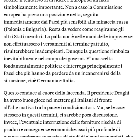
simbolicamente importante. Non a caso la Commissione
europea ha preso una posizione netta, seguita
immediatamente dai Paesi più sensibili alla minaccia russa
(Polonia e Bulgaria). Resta da vedere come reagiranno gli
altri Stati membri. La palla non è nelle mani delle imprese: se
non effettuassero i versamenti al termine pattuito,
risulterebbero inadempienti. Dunque la questione rimbalza
inevitabilmente nel campo dei governi. E’ una scelta
fondamentalmente politica: e interroga principalmente i
Paesi che più hanno da perdere da un incancrenirsi della
situazione, cioè Germania e Italia.
Questo conduce al cuore della faccenda. Il presidente Draghi
ha avuto buon gioco nel mettere gli italiani di fronte
all’alternativa tra la pace e i condizionatori. Ma, se le cose
stessero in questi termini, ci sarebbe poca discussione.
Invece, l’eventuale interruzione delle forniture rischia di
produrre conseguenze economiche assai più profonde di
quanto sembrano suggerire gli studi di alcuni economisti, che