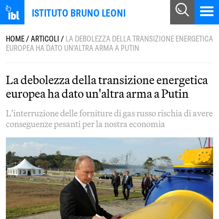
ISTITUTO BRUNO LEONI
HOME
/
ARTICOLI
/
LA DEBOLEZZA DELLA TRANSIZIONE ENERGETICA
EUROPEA HA DATO UN'ALTRA ARMA A PUTIN
La debolezza della transizione energetica
europea ha dato un'altra arma a Putin
L'interruzione delle forniture di gas russo rischia di avere
conseguenze pesanti per la nostra economia