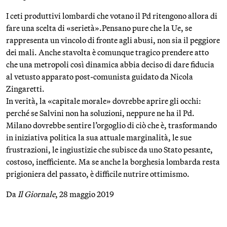
I ceti produttivi lombardi che votano il Pd ritengono allora di
fare una scelta di «serietà».Pensano pure che la Ue, se
rappresenta un vincolo di fronte agli abusi, non sia il peggiore
dei mali. Anche stavolta è comunque tragico prendere atto
che una metropoli così dinamica abbia deciso di dare fiducia
al vetusto apparato post-comunista guidato da Nicola
Zingaretti.
In verità, la «capitale morale» dovrebbe aprire gli occhi:
perché se Salvini non ha soluzioni, neppure ne ha il Pd.
Milano dovrebbe sentire l’orgoglio di ciò che è, trasformando
in iniziativa politica la sua attuale marginalità, le sue
frustrazioni, le ingiustizie che subisce da uno Stato pesante,
costoso, inefficiente. Ma se anche la borghesia lombarda resta
prigioniera del passato, è difficile nutrire ottimismo.
Da
Il Giornale
, 28 maggio 2019