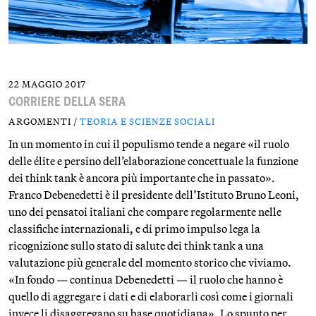
22 MAGGIO 2017
CORRIERE DELLA SERA
ARGOMENTI /
TEORIA E SCIENZE SOCIALI
In un momento in cui il populismo tende a negare «il ruolo
delle élite e persino dell’elaborazione concettuale la funzione
dei think tank è ancora più importante che in passato».
Franco Debenedetti è il presidente dell’Istituto Bruno Leoni,
uno dei pensatoi italiani che compare regolarmente nelle
classifiche internazionali, e di primo impulso lega la
ricognizione sullo stato di salute dei think tank a una
valutazione più generale del momento storico che viviamo.
«In fondo — continua Debenedetti — il ruolo che hanno è
quello di aggregare i dati e di elaborarli così come i giornali
invece li disaggregano su base quotidiana». Lo spunto per