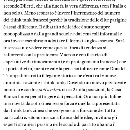
secondo Diletti, che alla fine fa la vera differenza (con l’Italia e
non solo). Meno scontato è invece l’incremento del numero
dei think tank francesi perché la tradizione delle élite parigine
è assai differente. Il dibattito delle idee è stato sempre
monopolizzato dalla grandi scuole e dai cenacoli informali e
ora invece «sembrano adottare il format anglosassone». Sarà
interessante vedere come questa linea di tendenza si
rafforzerà con la presidenza Macron e con il carico di
aspettative di rinnovamento (e di protagonismo francese) che
si porta dietro, mentre vale la pena sottolineare come Donald
Trump abbia rotto il legame storico che c’era tra le nuove
amministrazioni e i think tank. Dovendo un nuovo presidente
nominare con lo
spoil system
circa 2 mila posizioni, la Casa
Bianca finiva per attingere dai pensatoi. Ora non più. Infine
una novità da sottolineare con forza è quella rappresentata
dai think tank cinesi che svolgono una funzione del tutto
particolare. «Sono una zona franca delle idee, invitano gli
esperti stranieri persino nelle scuole di partito e hanno il