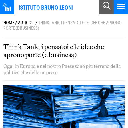
ISTITUTO BRUNO LEONI
HOME
/
ARTICOLI
/
THINK TANK, I PENSATOI E LE IDEE CHE APRONO
PORTE (E BUSINESS)
Think Tank, i pensatoi e le idee che
aprono porte (e business)
Oggi in Europa e nel nostro Paese sono più terreno della
politica che delle imprese