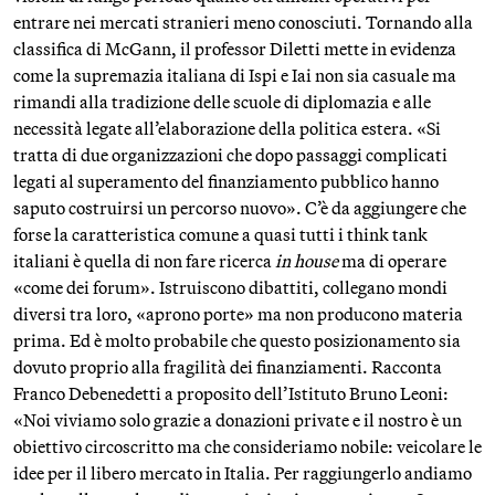
entrare nei mercati stranieri meno conosciuti. Tornando alla
classifica di McGann, il professor Diletti mette in evidenza
come la supremazia italiana di Ispi e Iai non sia casuale ma
rimandi alla tradizione delle scuole di diplomazia e alle
necessità legate all’elaborazione della politica estera. «Si
tratta di due organizzazioni che dopo passaggi complicati
legati al superamento del finanziamento pubblico hanno
saputo costruirsi un percorso nuovo». C’è da aggiungere che
forse la caratteristica comune a quasi tutti i think tank
italiani è quella di non fare ricerca
in house
ma di operare
«come dei forum». Istruiscono dibattiti, collegano mondi
diversi tra loro, «aprono porte» ma non producono materia
prima. Ed è molto probabile che questo posizionamento sia
dovuto proprio alla fragilità dei finanziamenti. Racconta
Franco Debenedetti a proposito dell’Istituto Bruno Leoni:
«Noi viviamo solo grazie a donazioni private e il nostro è un
obiettivo circoscritto ma che consideriamo nobile: veicolare le
idee per il libero mercato in Italia. Per raggiungerlo andiamo