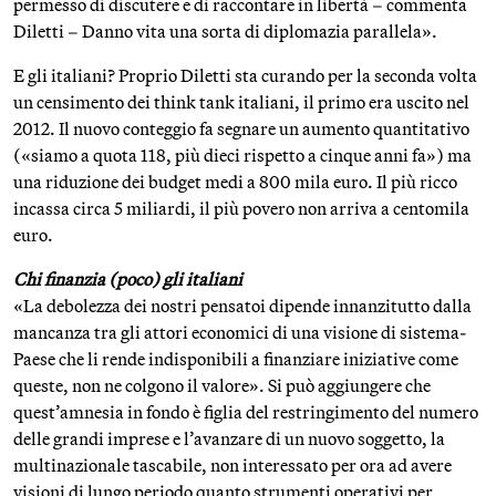
permesso di discutere e di raccontare in libertà – commenta
Diletti – Danno vita una sorta di diplomazia parallela».
E gli italiani? Proprio Diletti sta curando per la seconda volta
un censimento dei think tank italiani, il primo era uscito nel
2012. Il nuovo conteggio fa segnare un aumento quantitativo
(«siamo a quota 118, più dieci rispetto a cinque anni fa») ma
una riduzione dei budget medi a 800 mila euro. Il più ricco
incassa circa 5 miliardi, il più povero non arriva a centomila
euro.
Chi finanzia (poco) gli italiani
«La debolezza dei nostri pensatoi dipende innanzitutto dalla
mancanza tra gli attori economici di una visione di sistema-
Paese che li rende indisponibili a finanziare iniziative come
queste, non ne colgono il valore». Si può aggiungere che
quest’amnesia in fondo è figlia del restringimento del numero
delle grandi imprese e l’avanzare di un nuovo soggetto, la
multinazionale tascabile, non interessato per ora ad avere
visioni di lungo periodo quanto strumenti operativi per