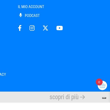
IL MIO ACCOUNT
PODCAST
VACY
0
scopri di più