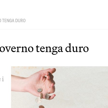
O TENGA DURO
governo tenga duro
 i