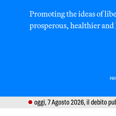
Promoting the ideas of libe
prosperous, healthier and
PRI
oggi, 7 Agosto 2026,
il debito pu