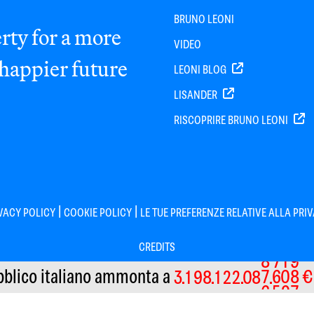
BRUNO LEONI
rty for a more
VIDEO
 happier future
LEONI BLOG
LISANDER
RISCOPRIRE BRUNO LEONI
|
|
VACY POLICY
COOKIE POLICY
LE TUE PREFERENZE RELATIVE ALLA PRI
CREDITS
8
7
1
9
bblico italiano
ammonta a
€
3
1
9
8
1
2
2
0
8
7
6
0
8
Informativa sulla raccolta