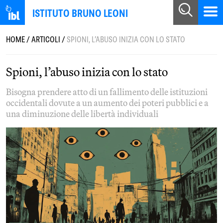
ISTITUTO BRUNO LEONI
HOME
/
ARTICOLI
/
SPIONI, L’ABUSO INIZIA CON LO STATO
Spioni, l’abuso inizia con lo stato
Bisogna prendere atto di un fallimento delle istituzioni
occidentali dovute a un aumento dei poteri pubblici e a
una diminuzione delle libertà individuali