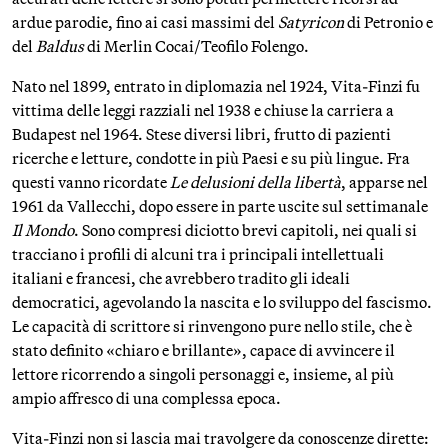
ardue parodie, fino ai casi massimi del
Satyricon
di Petronio e
del
Baldus
di Merlin Cocai/Teofilo Folengo.
Nato nel 1899, entrato in diplomazia nel 1924, Vita-Finzi fu
vittima delle leggi razziali nel 1938 e chiuse la carriera a
Budapest nel 1964. Stese diversi libri, frutto di pazienti
ricerche e letture, condotte in più Paesi e su più lingue. Fra
questi vanno ricordate
Le delusioni della libertà
, apparse nel
1961 da Vallecchi, dopo essere in parte uscite sul settimanale
Il Mondo
. Sono compresi diciotto brevi capitoli, nei quali si
tracciano i profili di alcuni tra i principali intellettuali
italiani e francesi, che avrebbero tradito gli ideali
democratici, agevolando la nascita e lo sviluppo del fascismo.
Le capacità di scrittore si rinvengono pure nello stile, che è
stato definito «chiaro e brillante», capace di avvincere il
lettore ricorrendo a singoli personaggi e, insieme, al più
ampio affresco di una complessa epoca.
Vita-Finzi non si lascia mai travolgere da conoscenze dirette: