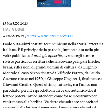
15 MARZO 2023
ITALIA OGGI
ARGOMENTI /
TEORIA E SCIENZE SOCIALI
Paolo Vita-Finzi costituisce un unicum nella storia letteraria
italiana. È il principe della parodia, immortalata nella più
volte pubblicata
Antologia apocrifa
, avendo egli steso e
rivisto pasticci di scrittura che rifacevano pari pari liriche,
brani, riflessioni di grandi uomini di cultura, da Eugenio
Montale al caso Nixon rivisto da Vilfredo Pareto, da Guido
Gozzano rinato nel 1950, a Giuseppe Ungaretti, finalmente a
Giovanni Gentile. Quest’ultimo, tuttavia, era l’unico non
parodiato, perché riprodotto in un brano autentico che il
lettore poteva invece intendere come fosse ricostruito per
venir messo alla berlina. Va detto che soltanto conoscitori
accurati delle lettere si sono potuti permettere ricorsi ad