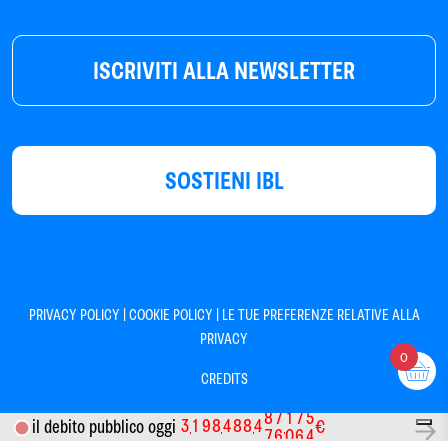
ISCRIVITI ALLA NEWSLETTER
SOSTIENI IBL
|
|
PRIVACY POLICY
COOKIE POLICY
LE TUE PREFERENZE RELATIVE ALLA
PRIVACY
0
CREDITS
3
1
9
8
4
8
8
4
8
7
1
7
5
il debito pubblico oggi
€