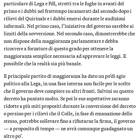
particolare di Lega e FdI, stretti tra le fughe in avanti del
primo e i dubbi nel frattempo incamerati dal secondo dopo i
rilievi del Quirinale e i dubbi emersi durante le audizioni
informali. Nel primo caso, l’iniziativa del governo sarebbe ai
limiti della sovversione. Nel secondo caso, dimostrerebbe che
non dispone della maggioranza parlamentare e debba
ricorrere a forzature di questo grado per ottenere la
maggioranza semplice necessaria ad approvare le leggi. E
possibile che la realtà sia più banale.
Il principale partito di maggioranza ha dato un po’di agio
politico alla Lega, in una fase interna non facile per le scelte
che il governo deve compiere su altri fronti. Salvini su questo
decreto ha puntato molto. Se poi le sue aspettative saranno
ridotte a più miti propositi durante la conversione del decreto
o persino per i rilievi che il Colle, in fase di emanazione dello
stesso, potrebbe sollevare fino a rifiutarne la firma, il governo
— a proposito di tempo — ne avrà comunque guadagnato un
altro po’.