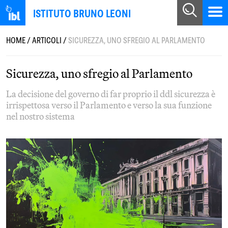
ISTITUTO BRUNO LEONI
HOME
/
ARTICOLI
/
SICUREZZA, UNO SFREGIO AL PARLAMENTO
Sicurezza, uno sfregio al Parlamento
La decisione del governo di far proprio il ddl sicurezza è
irrispettosa verso il Parlamento e verso la sua funzione
nel nostro sistema