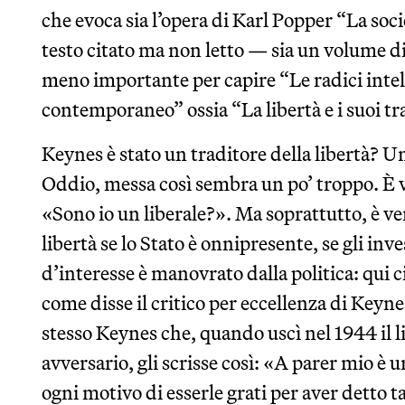
che evoca sia l’opera di Karl Popper “La soci
testo citato ma non letto — sia un volume 
meno importante per capire “Le radici intell
contemporaneo” ossia “La libertà e i suoi tr
Keynes è stato un traditore della libertà? U
Oddio, messa così sembra un po’ troppo. È ve
«Sono io un liberale?». Ma soprattutto, è ve
libertà se lo Stato è onnipresente, se gli inve
d’interesse è manovrato dalla politica: qui ci
come disse il critico per eccellenza di Keyn
stesso Keynes che, quando uscì nel 1944 il li
avversario, gli scrisse così: «A parer mio è
ogni motivo di esserle grati per aver detto 