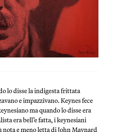
lo disse la indigesta frittata
zzavano e impazzivano. Keynes fece
e keynesiano ma quando lo disse era
ista era bell’e fatta, i keynesiani
ù nota e meno letta di John Maynard