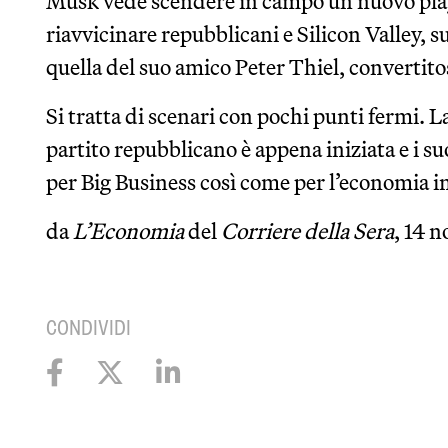
Musk vede scendere in campo un nuovo play
riavvicinare repubblicani e Silicon Valley, s
quella del suo amico Peter Thiel, convertit
Si tratta di scenari con pochi punti fermi. La
partito repubblicano è appena iniziata e i s
per Big Business così come per l’economia i
da
L’Economia
del
Corriere della Sera
, 14 
CONDIVIDI