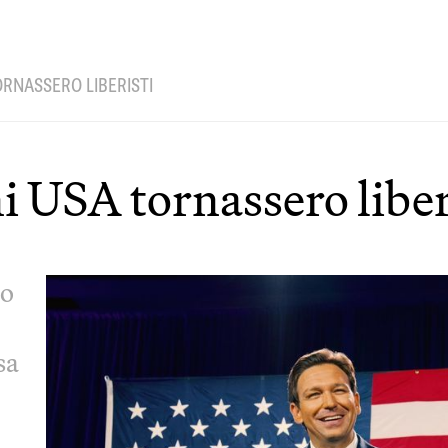
ORNASSERO LIBERISTI
i USA tornassero liber
to
sa