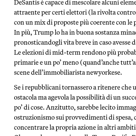
DeSantis è capace di mescolare alcuni elem
attraente per certi elettori (la rivolta cont
con un mix di proposte più coerente con le p
In più, Trump lo ha in buona sostanza minac
pronosticandogli vita breve in caso avesse d
Le elezioni di mid-term rendono più probabi
primarie e un po’ meno (quand’anche tutt’alt
scene dell’immobiliarista newyorkese.
Se i repubblicani tornassero a ritenere che 
ostacola ma agevola la possibilità di un suc
po’ di cose. Anzitutto, sarebbe lecito imma
ostruzionismo sui provvedimenti di spesa, 
concentrare la propria azione in altri ambit