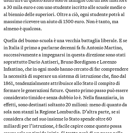
usufruire di questo aiuto solo le famiglie con un Isee inferiore
a 30 mila euro e con uno studente iscritto alle scuole medie o
al biennio delle superiori. Oltre a ciò, ogni studente potrà al
massimo ricevere un aiuto di 1500 euro. Non è tanto, ma
almeno è qualcosa.
Quella del buono-scuola è una vecchia battaglia liberale. E se
in Italia il primo a parlarne decenni fa fu Antonio Martino,
successivamente a impegnarsi in questa direzione sono stati
soprattutto Dario Antiseri, Bruno Bordignon e Lorenzo
Infantino, che in ogni modo hanno cercato di far comprendere
la necessità di superare un sistema di istruzione che, fino dal
1861, tendenzialmente attribuisce allo Stato il compito di
formare le generazioni future. Questo primo passo può essere
considerato timido e senza dubbio lo è. Nella finanziaria, in
effetti, sono destinati soltanto 20 milioni: meno di quanto da
sola non stanzi la Regione Lombardia. D’altra parte, se si
considera che nel suo insieme lo Stato spende oltre 60
miliardi per l’istruzione, è facile capire come questo possa