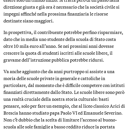
essere solo un timido inizio. Si tratta però di un passo nella
direzione giusta e già ora è necessario che la società civile si
impegni affinché nella prossima finanziaria le risorse
destinate siano maggiori.
In prospettiva, il contribuente potrebbe perfino risparmiare,
dato che in media uno studente della scuola di Stato costa
oltre 10 mila euro all’anno. Se nei prossimi anni dovesse
crescere la quota di studenti iscritti alle scuole libere, il
gravame dell’istruzione pubblica potrebbe ridursi.
Va anche aggiunto che da anni purtroppo si assiste a una
moria delle scuole private in generale e cattoliche in
particolare, dal momento che è difficile competere con istituti
finanziati direttamente dallo Stato. Le scuole libere sono però
una realtà cruciale della nostra storia culturale: basti
pensare, solo per fare un esempio, che al liceo classico Arici di
Brescia hanno studiato papa Paolo VI ed Emanuele Severino.
Non c’è dubbio che la scelta di limitare l’accesso al buono-
scuola alle sole famiglie a basso reddito riduce la portata