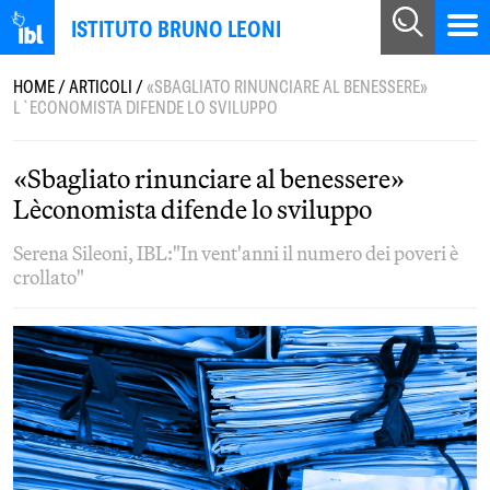
ISTITUTO BRUNO LEONI
HOME
/
ARTICOLI
/
«SBAGLIATO RINUNCIARE AL BENESSERE»
L`ECONOMISTA DIFENDE LO SVILUPPO
«Sbagliato rinunciare al benessere»
L`economista difende lo sviluppo
Serena Sileoni, IBL:"In vent'anni il numero dei poveri è
crollato"