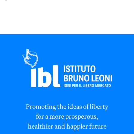
Promoting the ideas of liberty
for a more prosperous,
healthier and happier future