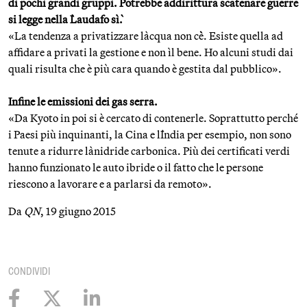
di pochi grandi gruppi. Potrebbe addirittura scatenare guerre
si legge nella `Laudafo sì`.
«La tendenza a privatizzare l`acqua non c`è. Esiste quella ad
affidare a privati la gestione e non ìl bene. Ho alcuni studi dai
quali risulta che è più cara quando è gestita dal pubblico».
Infine le emissioni dei gas serra.
«Da Kyoto in poi si è cercato di contenerle. Soprattutto perché
i Paesi più inquinanti, la Cina e l`India per esempio, non sono
tenute a ridurre l`anidride carbonica. Più dei certificati verdi
hanno funzionato le auto ibride o il fatto che le persone
riescono a lavorare e a parlarsi da remoto».
Da
QN
, 19 giugno 2015
CONDIVIDI