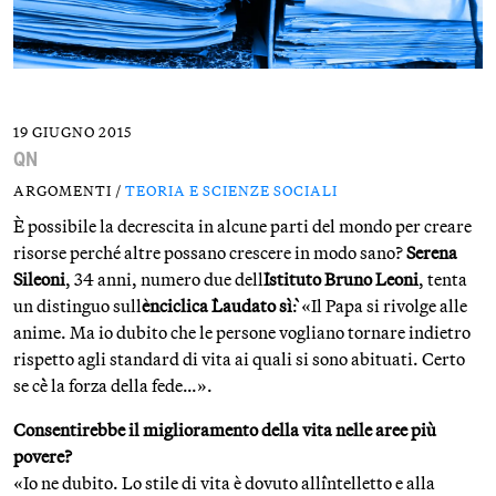
19 GIUGNO 2015
QN
ARGOMENTI /
TEORIA E SCIENZE SOCIALI
È possibile la decrescita in alcune parti del mondo per creare
risorse perché altre possano crescere in modo sano?
Serena
Sileoni
, 34 anni, numero due dell`
Istituto Bruno Leoni
, tenta
un distinguo sull`
enciclica `Laudato sì`
: «Il Papa si rivolge alle
anime. Ma io dubito che le persone vogliano tornare indietro
rispetto agli standard di vita ai quali si sono abituati. Certo
se c`è la forza della fede…».
Consentirebbe il miglioramento della vita nelle aree più
povere?
«Io ne dubito. Lo stile di vita è dovuto all`intelletto e alla