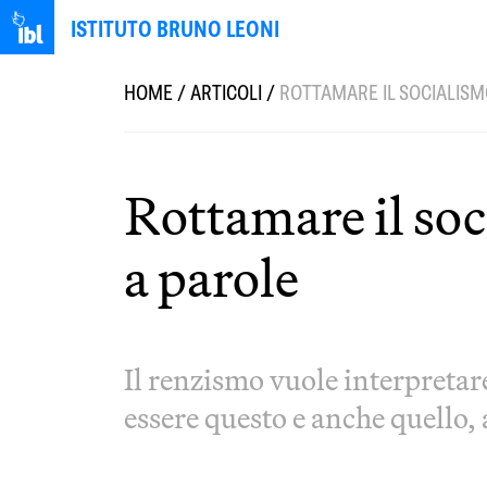
ISTITUTO BRUNO LEONI
HOME
/
ARTICOLI
/
ROTTAMARE IL SOCIALISM
Rottamare il so
a parole
Il renzismo vuole interpretar
essere questo e anche quello,