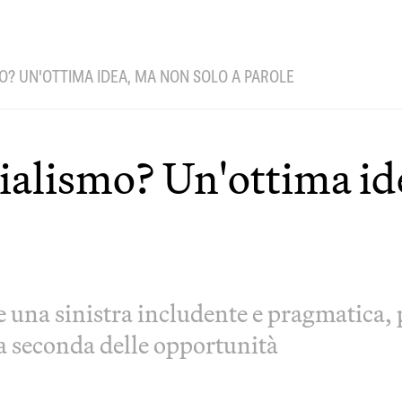
O? UN'OTTIMA IDEA, MA NON SOLO A PAROLE
cialismo? Un'ottima id
e una sinistra includente e pragmatica,
 a seconda delle opportunità