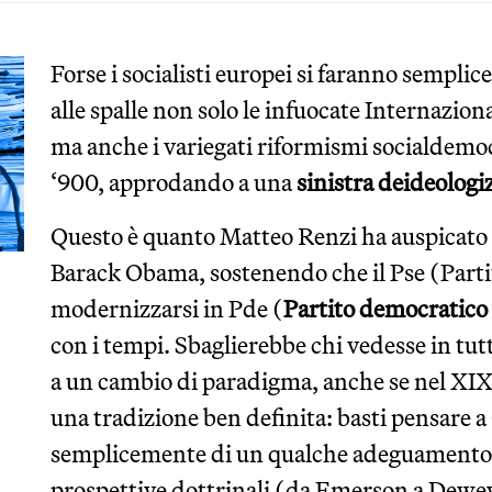
Forse i socialisti europei si faranno sempli
alle spalle non solo le infuocate Internazion
ma anche i variegati riformismi socialdemoc
‘900, approdando a una
sinistra deideologi
Questo è quanto Matteo Renzi ha auspicato 
Barack Obama, sostenendo che il Pse (Partit
modernizzarsi in Pde (
Partito democratico
con i tempi. Sbaglierebbe chi vedesse in tutt
a un cambio di paradigma, anche se nel XIX
una tradizione ben definita: basti pensare a
semplicemente di un qualche adeguamento a
prospettive dottrinali (da Emerson a Dewey)