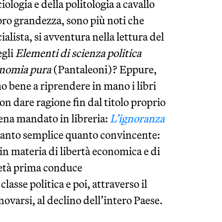
ologia e della politologia a cavallo
oro grandezza, sono più noti che
ialista, si avventura nella lettura del
egli
Elementi di scienza politica
conomia pura
(Pantaleoni)? Eppure,
mmo bene a riprendere in mano i libri
non dare ragione fin dal titolo proprio
pena mandato in libreria:
L’ignoranza
è tanto semplice quanto convincente:
 in materia di libertà economica e di
cietà prima conduce
asse politica e poi, attraverso il
ovarsi, al declino dell’intero Paese.