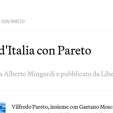
IA CON PARETO
d'Italia con Pareto
a Alberto Mingardi e pubblicato da Libe
Vilfredo Pareto, insieme con Gaetano Mosca