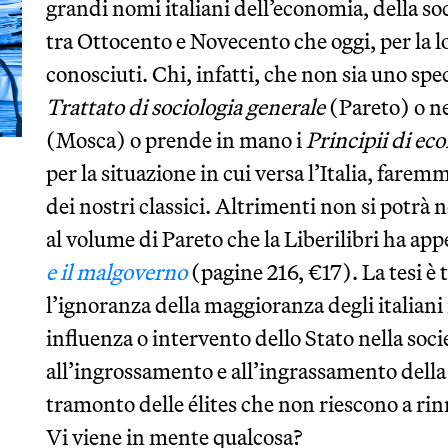
grandi nomi italiani dell’economia, della soci
tra Ottocento e Novecento che oggi, per la l
conosciuti. Chi, infatti, che non sia uno spec
Trattato di sociologia generale
(Pareto) o n
(Mosca) o prende in mano i
Principii di e
per la situazione in cui versa l’Italia, fare
dei nostri classici. Altrimenti non si potrà 
al volume di Pareto che la Liberilibri ha ap
e il malgoverno
(pagine 216, €17). La tesi 
l’ignoranza della maggioranza degli italiani
influenza o intervento dello Stato nella so
all’ingrossamento e all’ingrassamento della cl
tramonto delle élites che non riescono a rinn
Vi viene in mente qualcosa?