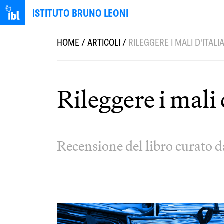
ISTITUTO BRUNO LEONI
HOME
/
ARTICOLI
/
RILEGGERE I MALI D'ITAL
Rileggere i mali 
Recensione del libro curato d