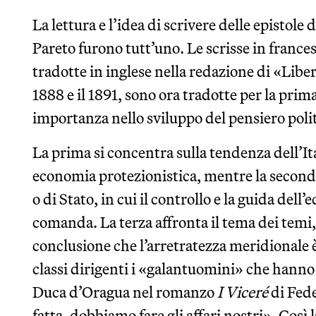
La lettura e l’idea di scrivere delle epistole da
Pareto furono tutt’uno. Le scrisse in france
tradotte in inglese nella redazione di «Libert
1888 e il 1891, sono ora tradotte per la prim
importanza nello sviluppo del pensiero polit
La prima si concentra sulla tendenza dell’It
economia protezionistica, mentre la second
o di Stato, in cui il controllo e la guida dell
comanda. La terza affronta il tema dei temi,
conclusione che l’arretratezza meridionale è
classi dirigenti i «galantuomini» che hanno
Duca d’Oragua nel romanzo
I Viceré
di Fede
fatta, dobbiamo fare gli affari nostri». Così 