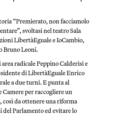
atoria “Premierato, non facciamolo
ntare”, svoltasi nel teatro Sala
azioni LibertàEguale e IoCambio,
to Bruno Leoni.
di area radicale Peppino Calderisi e
esidente di LibertàEguale Enrico
le a due turni. E punta al
le Camere per raccogliere un
e, così da ottenere una riforma
i del Parlamento ed evitare lo