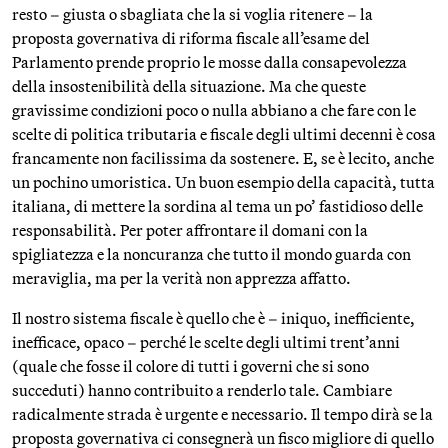
resto – giusta o sbagliata che la si voglia ritenere – la
proposta governativa di riforma fiscale all’esame del
Parlamento prende proprio le mosse dalla consapevolezza
della insostenibilità della situazione. Ma che queste
gravissime condizioni poco o nulla abbiano a che fare con le
scelte di politica tributaria e fiscale degli ultimi decenni è cosa
francamente non facilissima da sostenere. E, se è lecito, anche
un pochino umoristica. Un buon esempio della capacità, tutta
italiana, di mettere la sordina al tema un po’ fastidioso delle
responsabilità. Per poter affrontare il domani con la
spigliatezza e la noncuranza che tutto il mondo guarda con
meraviglia, ma per la verità non apprezza affatto.
Il nostro sistema fiscale è quello che è – iniquo, inefficiente,
inefficace, opaco – perché le scelte degli ultimi trent’anni
(quale che fosse il colore di tutti i governi che si sono
succeduti) hanno contribuito a renderlo tale. Cambiare
radicalmente strada è urgente e necessario. Il tempo dirà se la
proposta governativa ci consegnerà un fisco migliore di quello