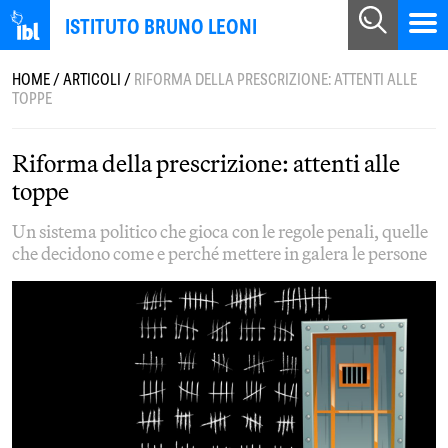
ISTITUTO BRUNO LEONI
HOME
/
ARTICOLI
/
RIFORMA DELLA PRESCRIZIONE: ATTENTI ALLE
TOPPE
Riforma della prescrizione: attenti alle
toppe
Un sistema politico che gioca con le regole penali, quelle
che decidono come e perché mettere in galera le persone