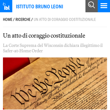
ISTITUTO BRUNO LEONI
HOME
/
RICERCHE
/
UN ATTO DI CORAGGIO COSTITUZIONALE
Un atto di coraggio costituzionale
La Corte Suprema del Wisconsin dichiara illegittimo il
Safer-at-Home Order