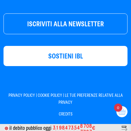
ISCRIVITI ALLA NEWSLETTER
SOSTIENI IBL
|
|
PRIVACY POLICY
COOKIE POLICY
LE TUE PREFERENZE RELATIVE ALLA
PRIVACY
0
CREDITS
3
1
9
8
4
7
3
5
4
8
7
0
8
il debito pubblico oggi
€