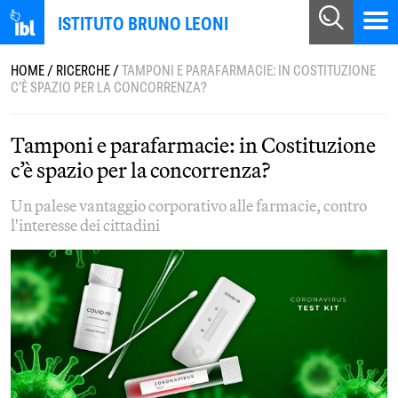
ISTITUTO BRUNO LEONI
HOME
/
RICERCHE
/
TAMPONI E PARAFARMACIE: IN COSTITUZIONE
C’È SPAZIO PER LA CONCORRENZA?
Tamponi e parafarmacie: in Costituzione
c’è spazio per la concorrenza?
Un palese vantaggio corporativo alle farmacie, contro
l'interesse dei cittadini