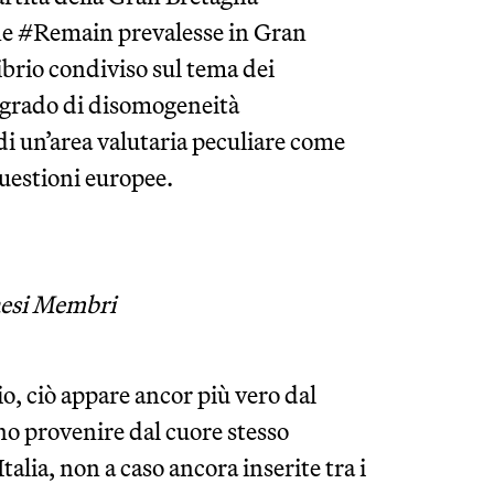
ne #Remain prevalesse in Gran
ibrio condiviso sul tema dei
il grado di disomogeneità
i un’area valutaria peculiare come
questioni europee.
aesi Membri
o, ciò appare ancor più vero dal
o provenire dal cuore stesso
alia, non a caso ancora inserite tra i