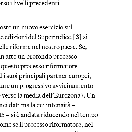
so i livelli precedenti
osto un nuovo esercizio sul
se edizioni del Superindice,[
3
] si
elle riforme nel nostro paese. Se,
in atto un profondo processo
– questo processo riformatore
d i suoi principali partner europei,
otare un progressivo avvicinamento
oè verso la media dell’Eurozona). Un
nei dati ma la cui intensità –
015 – si è andata riducendo nel tempo
ome se il processo riformatore, nel