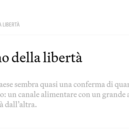
A LIBERTÀ
o della libertà
o Paese sembra quasi una conferma di qu
o: un canale alimentare con un grande a
 dall’altra.