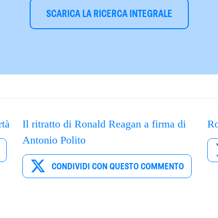
SCARICA LA RICERCA INTEGRALE
rtà
Il ritratto di Ronald Reagan a firma di
Ro
Antonio Polito
CONDIVIDI CON QUESTO COMMENTO