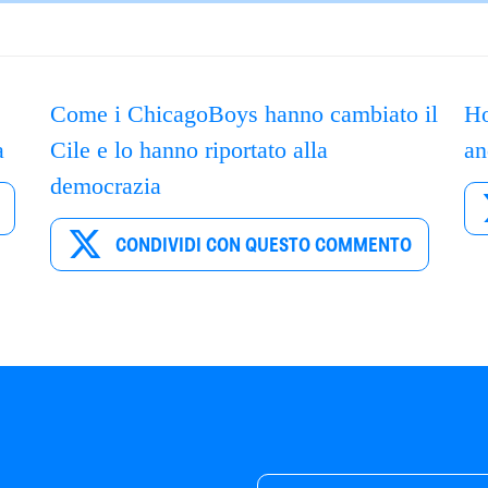
Come i ChicagoBoys hanno cambiato il
Ho
a
Cile e lo hanno riportato alla
an
democrazia
CONDIVIDI CON QUESTO COMMENTO