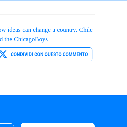
w ideas can change a country. Chile
d the ChicagoBoys
CONDIVIDI CON QUESTO COMMENTO