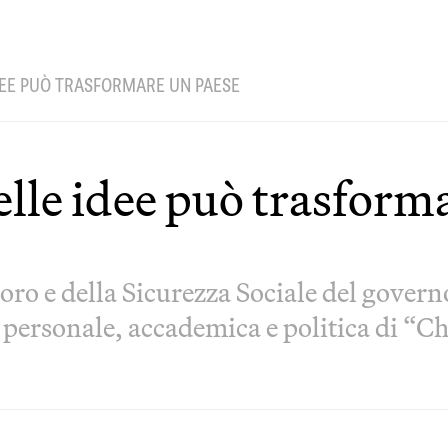
IDEE PUÒ TRASFORMARE UN PAESE
delle idee può trasform
ro e della Sicurezza Sociale del governo
ia personale, accademica e politica di “C