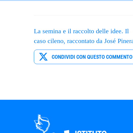
La semina e il raccolto delle idee. Il
caso cileno, raccontato da José Piner
CONDIVIDI CON QUESTO COMMENTO