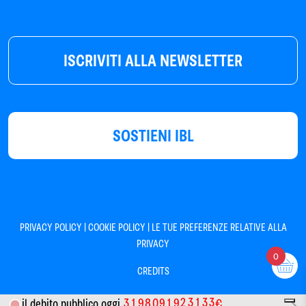
ISCRIVITI ALLA NEWSLETTER
SOSTIENI IBL
|
|
PRIVACY POLICY
COOKIE POLICY
LE TUE PREFERENZE RELATIVE ALLA
PRIVACY
0
CREDITS
3
1
9
8
0
9
1
9
2
3
1
3
3
il debito pubblico oggi
€