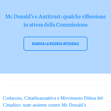
Mc Donald’s e Antitrust: qualche riflessione
in attesa della Commissione
SCARICA LA RICERCA INTEGRALE
Codacons, Cittadinanzattiva e Movimento Difesa del
Cittadino: tutte assieme contro Mc Donald’s