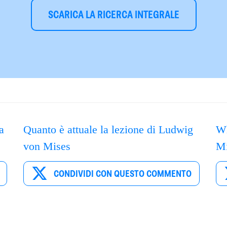
SCARICA LA RICERCA INTEGRALE
a
Quanto è attuale la lezione di Ludwig
Wh
von Mises
Mi
CONDIVIDI CON QUESTO COMMENTO