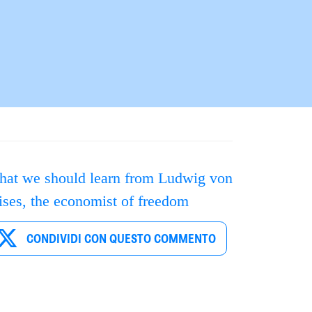
at we should learn from Ludwig von
ses, the economist of freedom
CONDIVIDI CON QUESTO COMMENTO