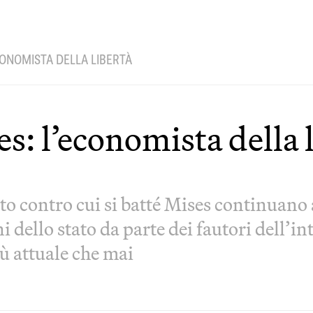
CONOMISTA DELLA LIBERTÀ
: l’economista della 
o contro cui si batté Mises continuano a
ni dello stato da parte dei fautori dell’i
iù attuale che mai