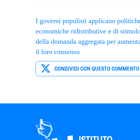
I governi populisti applicano politich
economiche ridistributive e di stimol
della domanda aggregata per aument
il loro consenso
CONDIVIDI CON QUESTO COMMENTO