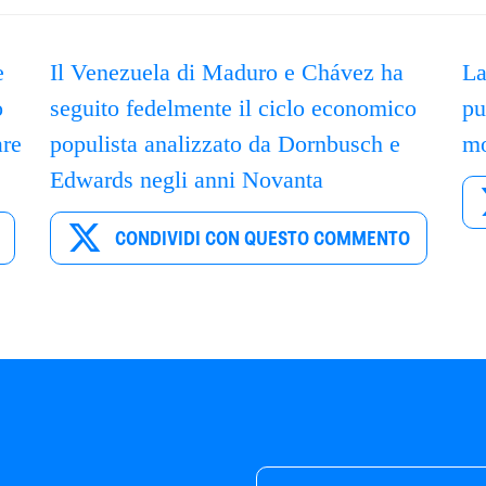
e
Il Venezuela di Maduro e Chávez ha
La
o
seguito fedelmente il ciclo economico
pu
are
populista analizzato da Dornbusch e
mo
Edwards negli anni Novanta
CONDIVIDI CON QUESTO COMMENTO