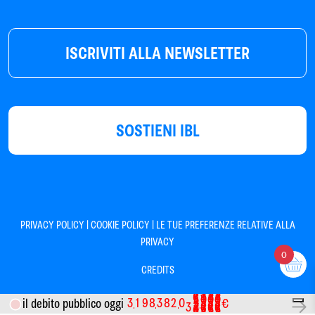
ISCRIVITI ALLA NEWSLETTER
SOSTIENI IBL
|
|
PRIVACY POLICY
COOKIE POLICY
LE TUE PREFERENZE RELATIVE ALLA
PRIVACY
0
CREDITS
4
1
6
6
6
3
0
5
5
5
3
1
9
8
3
8
2
0
il debito pubblico oggi
€
9
4
4
4
8
3
3
3