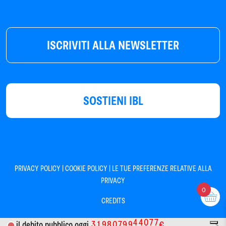
ISCRIVITI ALLA NEWSLETTER
SOSTIENI IBL
|
|
PRIVACY POLICY
COOKIE POLICY
LE TUE PREFERENZE RELATIVE ALLA
PRIVACY
0
CREDITS
3
1
9
8
0
7
9
9
4
4
0
7
7
il debito pubblico oggi
€