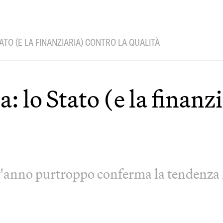
TATO (E LA FINANZIARIA) CONTRO LA QUALITÀ
 lo Stato (e la finanzi
'anno purtroppo conferma la tendenza it