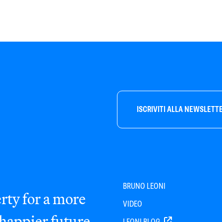
ISCRIVITI ALLA NEWSLETT
BRUNO LEONI
rty for a more
VIDEO
 happier future
LEONI BLOG