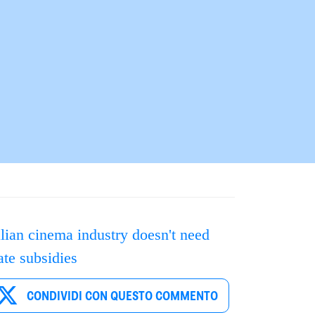
alian cinema industry doesn't need
ate subsidies
CONDIVIDI CON QUESTO COMMENTO