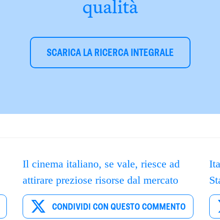
qualità
SCARICA LA RICERCA INTEGRALE
Il cinema italiano, se vale, riesce ad
It
attirare preziose risorse dal mercato
St
CONDIVIDI CON QUESTO COMMENTO