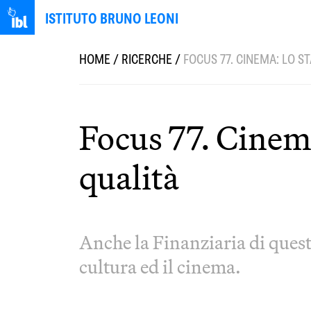
ISTITUTO BRUNO LEONI
HOME
/
RICERCHE
/
FOCUS 77. CINEMA: LO S
Focus 77. Cinema:
qualità
Anche la Finanziaria di quest
cultura ed il cinema.