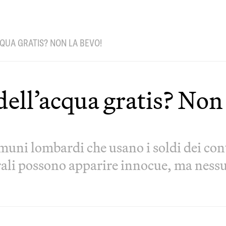
CQUA GRATIS? NON LA BEVO!
dell’acqua gratis? Non 
muni lombardi che usano i soldi dei con
ali possono apparire innocue, ma nessun