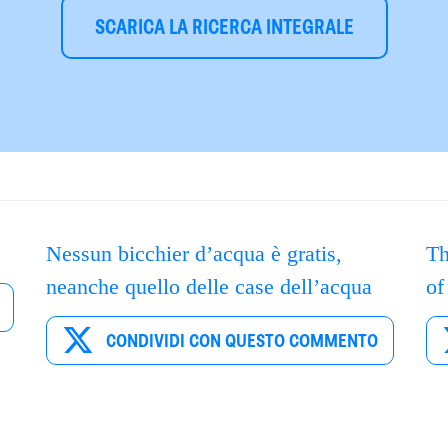
SCARICA LA RICERCA INTEGRALE
Nessun bicchier d’acqua è gratis,
Th
neanche quello delle case dell’acqua
of
CONDIVIDI CON QUESTO COMMENTO