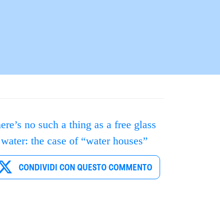
ere’s no such a thing as a free glass
 water: the case of “water houses”
CONDIVIDI CON QUESTO COMMENTO