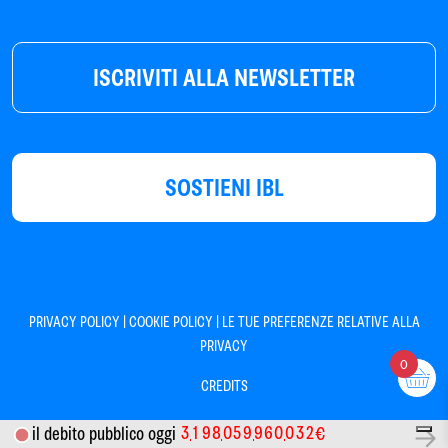
ISCRIVITI ALLA NEWSLETTER
SOSTIENI IBL
|
|
PRIVACY POLICY
COOKIE POLICY
LE TUE PREFERENZE RELATIVE ALLA
PRIVACY
0
CREDITS
3
1
9
8
0
5
9
9
6
0
0
3
2
il debito pubblico oggi
€